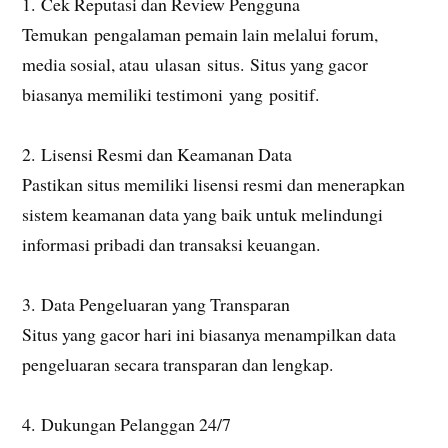
1. Cek Reputasi dan Review Pengguna
Temukan pengalaman pemain lain melalui forum,
media sosial, atau ulasan situs. Situs yang gacor
biasanya memiliki testimoni yang positif.
2. Lisensi Resmi dan Keamanan Data
Pastikan situs memiliki lisensi resmi dan menerapkan
sistem keamanan data yang baik untuk melindungi
informasi pribadi dan transaksi keuangan.
3. Data Pengeluaran yang Transparan
Situs yang gacor hari ini biasanya menampilkan data
pengeluaran secara transparan dan lengkap.
4. Dukungan Pelanggan 24/7