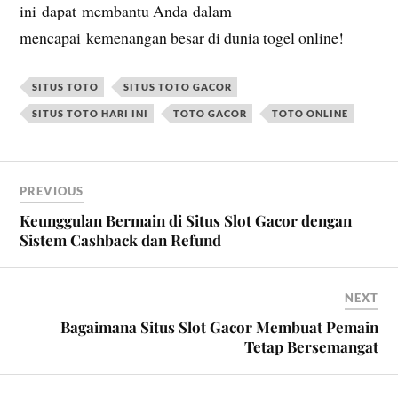
ini dapat membantu Anda dalam
mencapai kemenangan besar di dunia togel online!
SITUS TOTO
SITUS TOTO GACOR
SITUS TOTO HARI INI
TOTO GACOR
TOTO ONLINE
PREVIOUS
Keunggulan Bermain di Situs Slot Gacor dengan
Sistem Cashback dan Refund
NEXT
Bagaimana Situs Slot Gacor Membuat Pemain
Tetap Bersemangat