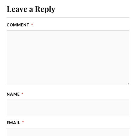
Leave a Reply
COMMENT
*
NAME
*
EMAIL
*