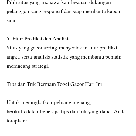
Pilih situs yang menawarkan layanan dukungan
pelanggan yang responsif dan siap membantu kapan
saja.
5. Fitur Prediksi dan Analisis
Situs yang gacor sering menyediakan fitur prediksi
angka serta analisis statistik yang membantu pemain
merancang strategi.
Tips dan Trik Bermain Togel Gacor Hari Ini
Untuk meningkatkan peluang menang,
berikut adalah beberapa tips dan trik yang dapat Anda
terapkan: