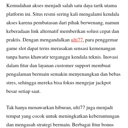
Kemudahan akses menjadi salah satu daya tarik utama
platform ini. Situs resmi sering kali mengalami kendala
akses karena pembatasan dari pihak berwenang, namun
keberadaan link alternatif memberikan solusi cepat dan
praktis. Dengan mengandalkan
ulti77
, para penggemar
game slot dapat terus merasakan sensasi kemenangan
tanpa harus khawatir terganggu kendala teknis. Inovasi
dalam fitur dan layanan customer support membuat
pengalaman bermain semakin menyenangkan dan bebas
stres, sehingga mereka bisa fokus mengejar jackpot
besar setiap saat.
Tak hanya menawarkan hiburan, ulti77 juga menjadi
tempat yang cocok untuk meningkatkan keberuntungan
dan mengasah strategi bermain. Berbagai fitur bonus