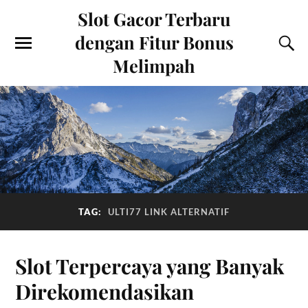
Slot Gacor Terbaru
dengan Fitur Bonus
Melimpah
TAG:
ULTI77 LINK ALTERNATIF
Slot Terpercaya yang Banyak
Direkomendasikan