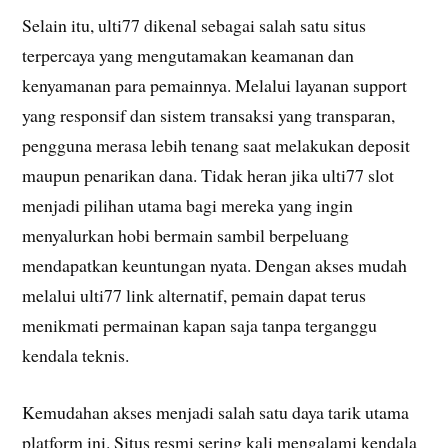
Selain itu, ulti77 dikenal sebagai salah satu situs
terpercaya yang mengutamakan keamanan dan
kenyamanan para pemainnya. Melalui layanan support
yang responsif dan sistem transaksi yang transparan,
pengguna merasa lebih tenang saat melakukan deposit
maupun penarikan dana. Tidak heran jika ulti77 slot
menjadi pilihan utama bagi mereka yang ingin
menyalurkan hobi bermain sambil berpeluang
mendapatkan keuntungan nyata. Dengan akses mudah
melalui ulti77 link alternatif, pemain dapat terus
menikmati permainan kapan saja tanpa terganggu
kendala teknis.
Kemudahan akses menjadi salah satu daya tarik utama
platform ini. Situs resmi sering kali mengalami kendala