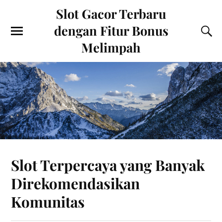
Slot Gacor Terbaru
dengan Fitur Bonus
Melimpah
Slot Terpercaya yang Banyak
Direkomendasikan
Komunitas