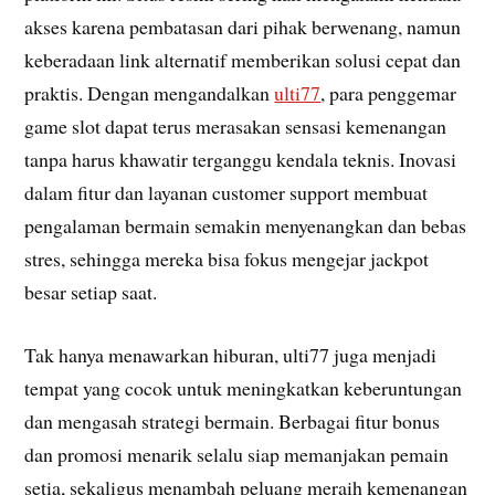
akses karena pembatasan dari pihak berwenang, namun
keberadaan link alternatif memberikan solusi cepat dan
praktis. Dengan mengandalkan
ulti77
, para penggemar
game slot dapat terus merasakan sensasi kemenangan
tanpa harus khawatir terganggu kendala teknis. Inovasi
dalam fitur dan layanan customer support membuat
pengalaman bermain semakin menyenangkan dan bebas
stres, sehingga mereka bisa fokus mengejar jackpot
besar setiap saat.
Tak hanya menawarkan hiburan, ulti77 juga menjadi
tempat yang cocok untuk meningkatkan keberuntungan
dan mengasah strategi bermain. Berbagai fitur bonus
dan promosi menarik selalu siap memanjakan pemain
setia, sekaligus menambah peluang meraih kemenangan