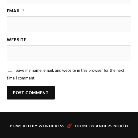
EMAIL
*
WEBSITE
Save my name, email, and website in this browser for the next
time I comment.
&
POWERED BY
WORDPRESS
THEME BY
ANDERS NORÉN