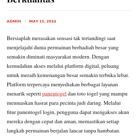
ADMIN
MAY 15, 2026
Bersiaplah merasakan sensasi tak tertandingi saat
menjelajahi dunia permainan berhadiah besar yang
semakin diminati masyarakat modern. Dengan
kemudahan akses melalui platform digital, peluang
untuk meraih kemenangan besar semakin terbuka lebar.
Platform terpercaya menyediakan berbagai layanan
menarik seperti
panentogel
dan toto togel yang mampu
memuaskan hasrat para pecinta judi daring. Melalui
fitur panentogel login, pengguna dapat mengakses akun
mereka dengan cepat dan aman, memastikan setiap
langkah permainan berjalan lancar tanpa hambatan.