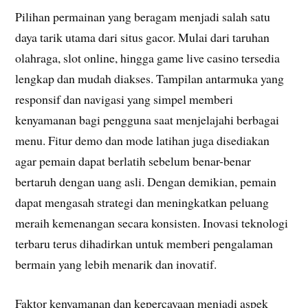
Pilihan permainan yang beragam menjadi salah satu
daya tarik utama dari situs gacor. Mulai dari taruhan
olahraga, slot online, hingga game live casino tersedia
lengkap dan mudah diakses. Tampilan antarmuka yang
responsif dan navigasi yang simpel memberi
kenyamanan bagi pengguna saat menjelajahi berbagai
menu. Fitur demo dan mode latihan juga disediakan
agar pemain dapat berlatih sebelum benar-benar
bertaruh dengan uang asli. Dengan demikian, pemain
dapat mengasah strategi dan meningkatkan peluang
meraih kemenangan secara konsisten. Inovasi teknologi
terbaru terus dihadirkan untuk memberi pengalaman
bermain yang lebih menarik dan inovatif.
Faktor kenyamanan dan kepercayaan menjadi aspek