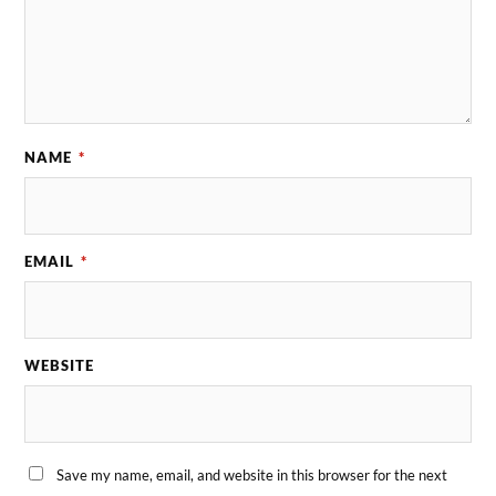
NAME
*
EMAIL
*
WEBSITE
Save my name, email, and website in this browser for the next