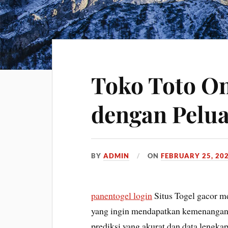
Toko Toto On
dengan Pelu
BY
ADMIN
ON
FEBRUARY 25, 20
panentogel login
Situs Togel gacor me
yang ingin mendapatkan kemenangan k
prediksi yang akurat dan data lengka