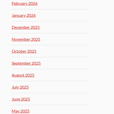
February 2026
January 2026
December 2025
November 2025
October 2025
September 2025
August 2025
July 2025
June 2025
May 2025