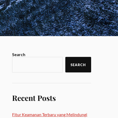
Search
SEARCH
Recent Posts
Fitur Keamanan Terbaru yang Melindungi