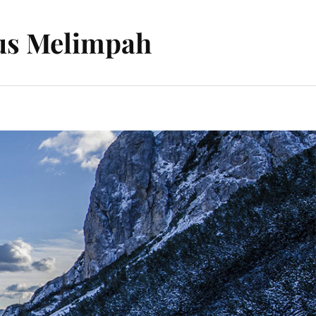
nus Melimpah