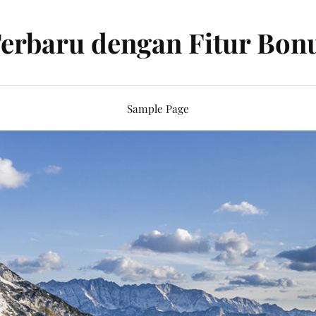
Terbaru dengan Fitur Bo
Sample Page