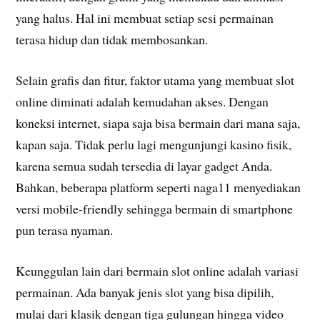
yang halus. Hal ini membuat setiap sesi permainan
terasa hidup dan tidak membosankan.
Selain grafis dan fitur, faktor utama yang membuat slot
online diminati adalah kemudahan akses. Dengan
koneksi internet, siapa saja bisa bermain dari mana saja,
kapan saja. Tidak perlu lagi mengunjungi kasino fisik,
karena semua sudah tersedia di layar gadget Anda.
Bahkan, beberapa platform seperti naga11 menyediakan
versi mobile-friendly sehingga bermain di smartphone
pun terasa nyaman.
Keunggulan lain dari bermain slot online adalah variasi
permainan. Ada banyak jenis slot yang bisa dipilih,
mulai dari klasik dengan tiga gulungan hingga video