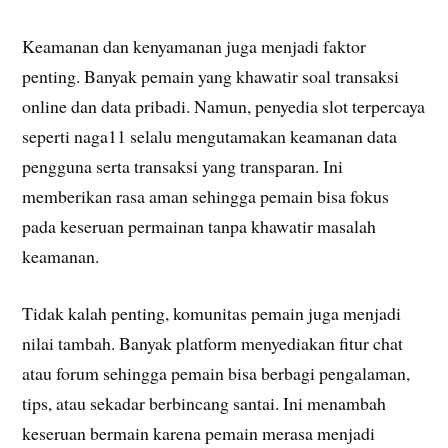
Keamanan dan kenyamanan juga menjadi faktor
penting. Banyak pemain yang khawatir soal transaksi
online dan data pribadi. Namun, penyedia slot terpercaya
seperti naga11 selalu mengutamakan keamanan data
pengguna serta transaksi yang transparan. Ini
memberikan rasa aman sehingga pemain bisa fokus
pada keseruan permainan tanpa khawatir masalah
keamanan.
Tidak kalah penting, komunitas pemain juga menjadi
nilai tambah. Banyak platform menyediakan fitur chat
atau forum sehingga pemain bisa berbagi pengalaman,
tips, atau sekadar berbincang santai. Ini menambah
keseruan bermain karena pemain merasa menjadi