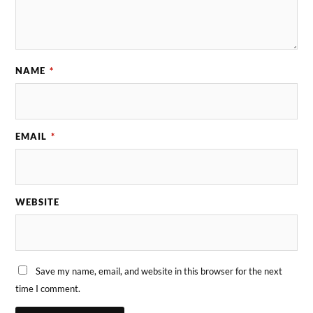
NAME
*
EMAIL
*
WEBSITE
Save my name, email, and website in this browser for the next
time I comment.