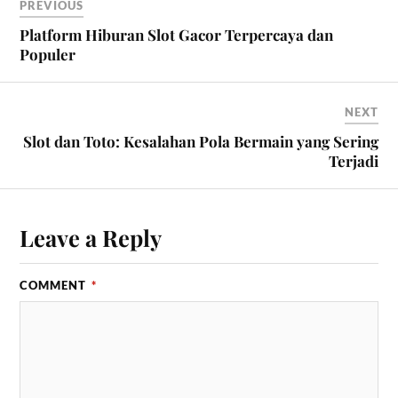
PREVIOUS
Platform Hiburan Slot Gacor Terpercaya dan
Populer
NEXT
Slot dan Toto: Kesalahan Pola Bermain yang Sering
Terjadi
Leave a Reply
COMMENT
*