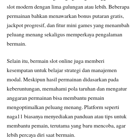
slot modern dengan lima gulungan atau lebih. Beberapa
permainan bahkan menawarkan bonus putaran gratis,
jackpot progresif, dan fitur mini games yang menambah
peluang menang sekaligus memperkaya pengalaman
bermain.
Selain itu, bermain slot online juga memberi
kesempatan untuk belajar strategi dan manajemen
modal. Meskipun hasil permainan didasarkan pada
keberuntungan, memahami pola taruhan dan mengatur
anggaran permainan bisa membantu pemain
mengoptimalkan peluang menang. Platform seperti
naga11 biasanya menyediakan panduan atau tips untuk
membantu pemain, terutama yang baru mencoba, agar
lebih percaya diri saat bermain.