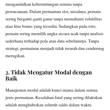
mengandalkan keberuntungan semata tanpa
perencanaan. Dalam permainan slot, misalnya, pemain
sering berganti-ganti game tanpa memahami volatilitas
atau fitur bonus yang tersedia. Sedangkan pada toto,
pemain sering memilih angka secara acak tanpa analisis
sederhana terhadap pola atau data sebelumnya. Tanpa
strategi, permainan menjadi tidak terarah dan cenderung
merugikan.
2. Tidak Mengatur Modal dengan
Baik
Manajemen modal adalah kunci utama dalam semua
jenis permainan. Kesalahan fatal yang sering dilakukan
adalah menghabiskan seluruh saldo dalam waktu