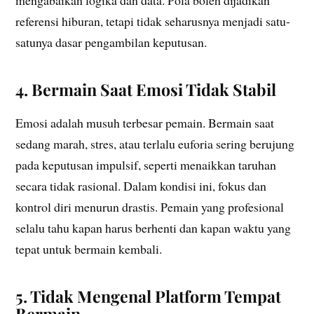
mengabaikan logika dan data. Pola boleh dijadikan
referensi hiburan, tetapi tidak seharusnya menjadi satu-
satunya dasar pengambilan keputusan.
4. Bermain Saat Emosi Tidak Stabil
Emosi adalah musuh terbesar pemain. Bermain saat
sedang marah, stres, atau terlalu euforia sering berujung
pada keputusan impulsif, seperti menaikkan taruhan
secara tidak rasional. Dalam kondisi ini, fokus dan
kontrol diri menurun drastis. Pemain yang profesional
selalu tahu kapan harus berhenti dan kapan waktu yang
tepat untuk bermain kembali.
5. Tidak Mengenal Platform Tempat
Bermain