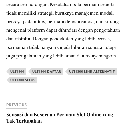
secara sembarangan. Kesalahan pola bermain seperti
tidak memiliki strategi, buruknya manajemen modal,
percaya pada mitos, bermain dengan emosi, dan kurang
mengenal platform dapat dihindari dengan pengetahuan
dan disiplin. Dengan pendekatan yang lebih cerdas,
permainan tidak hanya menjadi hiburan semata, tetapi
juga pengalaman yang lebih aman dan menyenangkan.
ULTI300
ULTI300 DAFTAR
ULTI300 LINK ALTERNATIF
ULTI300 SITUS
PREVIOUS
Sensasi dan Keseruan Bermain Slot Online yang
Tak Terlupakan