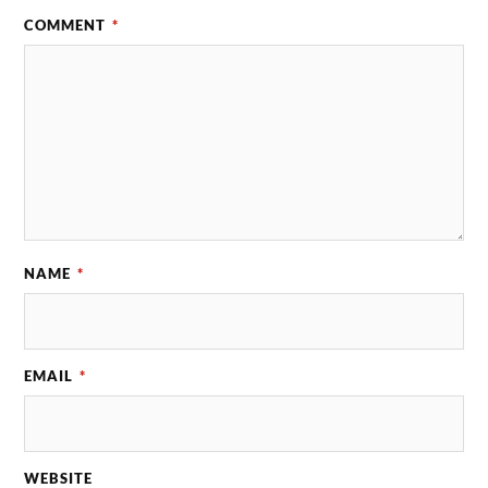
COMMENT
*
NAME
*
EMAIL
*
WEBSITE